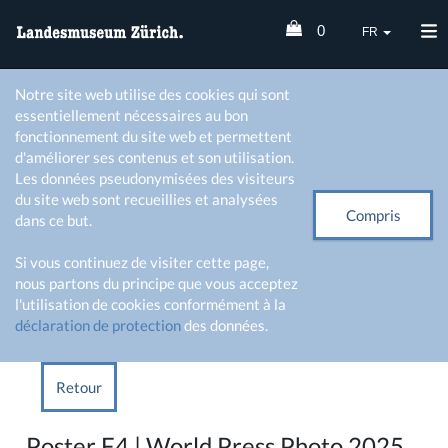
0
FR
Notre site web utilise des cookies qui sont
essentiellement nécessaires au bon
fonctionnement du site web et permettent
d'améliorer ses contenus et son utilisation.
Les données pseudonymisées des visiteurs
du site web sont recueillies et analysées
Compris
dans ce but.
Si vous continuez de visiter cette page,
nous partons du principe que vous acceptez
l'utilisation de cookies conformément à la
déclaration de protection
des données.
Retour
Poster F4 | World Press Photo 2025