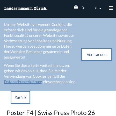
0
DE
Unsere Website verwendet Cookies, die
erforderlich sind für die grundlegende
Funktionalität unserer Website sowie zur
Verbesserung von Inhalten und Nutzung.
Hierzu werden pseudonymisierte Daten
der Website-Besucher gesammelt und
Verstanden
ausgewertet.
Wenn Sie diese Seite weiterhin nutzen,
gehen wir davon aus, dass Sie mit der
Verwendung von Cookies gemäß der
Datenschutzerklärung
einverstanden sind.
Zurück
Poster F4 | Swiss Press Photo 26