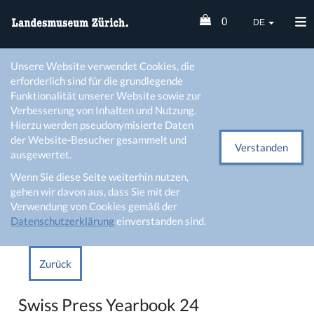
0
DE
Unsere Website verwendet Cookies, die
erforderlich sind für die grundlegende
Funktionalität unserer Website sowie zur
Verbesserung von Inhalten und Nutzung.
Hierzu werden pseudonymisierte Daten
der Website-Besucher gesammelt und
Verstanden
ausgewertet.
Wenn Sie diese Seite weiterhin nutzen,
gehen wir davon aus, dass Sie mit der
Verwendung von Cookies gemäß der
Datenschutzerklärung
einverstanden sind.
Zurück
Swiss Press Yearbook 24