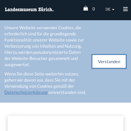
0
DE
Unsere Website verwendet Cookies, die
erforderlich sind für die grundlegende
Funktionalität unserer Website sowie zur
Verbesserung von Inhalten und Nutzung.
Hierzu werden pseudonymisierte Daten
der Website-Besucher gesammelt und
Verstanden
ausgewertet.
Wenn Sie diese Seite weiterhin nutzen,
gehen wir davon aus, dass Sie mit der
Verwendung von Cookies gemäß der
Datenschutzerklärung
einverstanden sind.